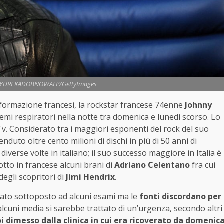
© YURI KADOBNOV/AFP/GettyImages
informazione francesi, la rockstar francese 74enne
Johnny
emi respiratori nella notte tra domenica e lunedì scorso. Lo
m-Tv. Considerato tra i maggiori esponenti del rock del suo
duto oltre cento milioni di dischi in più di 50 anni di
iverse volte in italiano; il suo successo maggiore in Italia è
tto in francese alcuni brani di
Adriano Celentano
fra cui
degli scopritori di
Jimi Hendrix
.
tato sottoposto ad alcuni esami ma le
fonti discordano per
alcuni media si sarebbe trattato di un’urgenza, secondo altri
i dimesso dalla clinica in cui era ricoverato da domenic