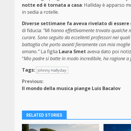
notte ed è tornata a casa
: Halliday è apparso m
in sedia a rotelle.
Diverse settimane fa aveva rivelato di essere
di fiducia:
“Mi hanno effettivamente trovato qualche me
curare. Sono seguito da eccellenti professori nei quali 
battaglia che porto avanti fieramente con mia moglie La
amano.”
La figlia
Laura Smet
aveva dato poi notizi
“
Mio padre si batte in modo incredibile, ha ragione a f
Tags:
Johnny Hallyday
Continue
Previous:
Il mondo della musica piange Luis Bacalov
Reading
RELATED STORIES