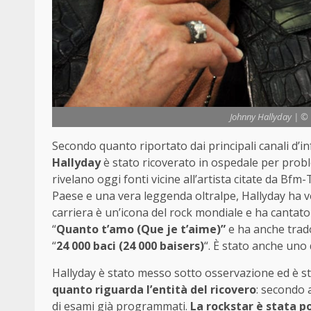
Johnny Hallyday | 
Secondo quanto riportato dai principali canali d’
Hallyday
è stato ricoverato in ospedale per probl
rivelano oggi fonti vicine all’artista citate da Bf
Paese e una vera leggenda oltralpe, Hallyday ha ven
carriera è un’icona del rock mondiale e ha cantato d
“
Quanto t’amo (Que je t’aime)”
e ha anche trado
“
24 000 baci (24 000 baisers)
“. È stato anche uno 
Hallyday è stato messo sotto osservazione ed è s
quanto riguarda l’entità del ricovero
: secondo 
di esami già programmati.
La rockstar è stata po