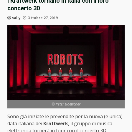
I Kraftwerk tornano in Italia con il loro
concerto 3D
sally
Ottobre 27, 2019
© Peter Boettcher
Sono già iniziate le prevendite per la nuova (e unica)
data italiana dei
Kraftwerk
, il gruppo di musica
elettronica tornerà in tour con il concerto 3D.