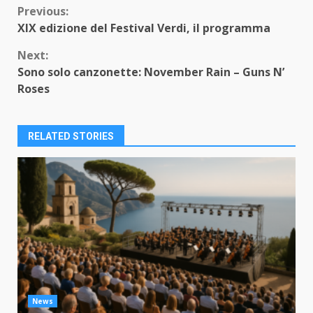
Continue
Previous:
XIX edizione del Festival Verdi, il programma
Reading
Next:
Sono solo canzonette: November Rain – Guns N’
Roses
RELATED STORIES
News