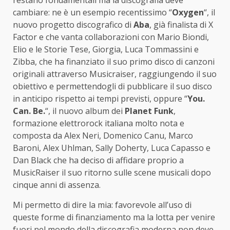
cambiare: ne è un esempio recentissimo “
Oxygen
“, il
nuovo progetto discografico di
Aba
, già finalista di X
Factor e che vanta collaborazioni con Mario Biondi,
Elio e le Storie Tese, Giorgia, Luca Tommassini e
Zibba, che ha finanziato il suo primo disco di canzoni
originali attraverso Musicraiser, raggiungendo il suo
obiettivo e permettendogli di pubblicare il suo disco
in anticipo rispetto ai tempi previsti, oppure “
You.
Can. Be.
“, il nuovo album dei
Planet Funk
,
formazione elettrorock italiana molto nota e
composta da Alex Neri, Domenico Canu, Marco
Baroni, Alex Uhlman, Sally Doherty, Luca Capasso e
Dan Black che ha deciso di affidare proprio a
MusicRaiser il suo ritorno sulle scene musicali dopo
cinque anni di assenza.
Mi permetto di dire la mia: favorevole all’uso di
queste forme di finanziamento ma la lotta per venire
fuori nel mondo della discografia moderna non deve