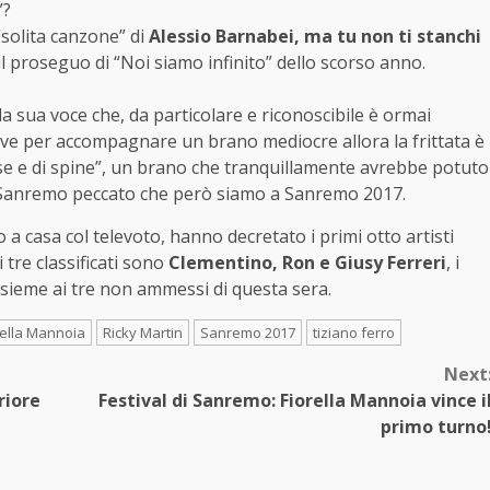
”?
“solita canzone” di
Alessio Barnabei, ma tu non ti stanchi
l proseguo di “Noi siamo infinito” dello scorso anno.
a sua voce che, da particolare e riconoscibile è ormai
erve per accompagnare un brano mediocre allora la frittata è
ose e di spine”, un brano che tranquillamente avrebbe potuto
di Sanremo peccato che però siamo a Sanremo 2017.
 a casa col televoto, hanno decretato i primi otto artisti
 tre classificati sono
Clementino, Ron e Giusy Ferreri
, i
nsieme ai tre non ammessi di questa sera.
rella Mannoia
Ricky Martin
Sanremo 2017
tiziano ferro
Next
riore
Festival di Sanremo: Fiorella Mannoia vince i
primo turno