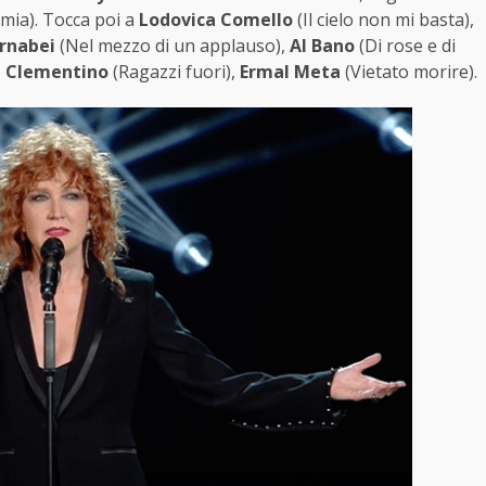
mia). Tocca poi a
Lodovica Comello
(Il cielo non mi basta),
ernabei
(Nel mezzo di un applauso),
Al Bano
(Di rose e di
,
Clementino
(Ragazzi fuori),
Ermal Meta
(Vietato morire).