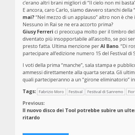
c’erano altri brani migliori di “Il cielo non mi basta
E ancora, caro Carlo, siamo davvero stanchi della 
mai?
“Nel mezzo di un applauso” altro non è che i
Nessuno in Rai se ne era accorto prima?
Giusy Ferreri
ci preoccupa molto per il timbro dell
diventato più insopportabile all’ascolto, se poi s
presto fatta. Ultima menzione per
Al Bano
. “Di r
partecipare all’edizione numero 15 del Festival 
I voti della prima “manche”, sala stampa e pubblico
ammessi direttamente alla quarta serata. Gli ultimi
quali parteciperanno a un “girone eliminatorio” i
Tags:
Fabrizio Moro
Festival
Festival di Sanremo
Fio
Continue
Previous:
Il nuovo disco dei Tool potrebbe subire un ulte
Reading
ritardo