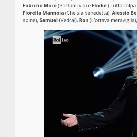
Fabrizio Moro
(Portami via) e
Elodie
(Tutta colpa 
Fiorella Mannoia
(Che sia benedetta),
Alessio B
spine),
Samuel
(Vedrai),
Ron
(L’ottava meraviglia)