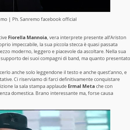
mo | Ph. Sanremo facebook official
tive
Fiorella Mannoia
, vera interprete presente all’Ariston
prio impeccabile, la sua piccola stecca è quasi passata
pezzo moderno, leggero e piacevole da ascoltare. Nella sua
e il supporto dei suoi compagni di band, ma quanto presentat
scerlo anche solo leggendone il testo e anche quest’anno, e
tative. Ci riserviamo di farci definitivamente conquistare
ibizione la sala stampa applaude
Ermal Meta
che con
iolenza domestica. Brano interessante ma, forse causa