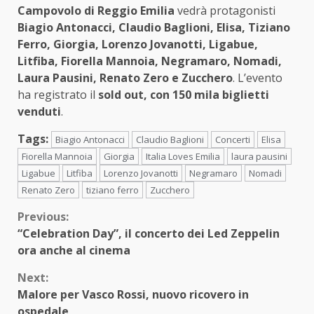
Campovolo di Reggio Emilia
vedrà protagonisti
Biagio Antonacci, Claudio Baglioni, Elisa, Tiziano
Ferro, Giorgia, Lorenzo Jovanotti, Ligabue,
Litfiba, Fiorella Mannoia, Negramaro, Nomadi,
Laura Pausini, Renato Zero e Zucchero
. L’evento
ha registrato il
sold out, con 150 mila biglietti
venduti
.
Tags:
Biagio Antonacci
Claudio Baglioni
Concerti
Elisa
Fiorella Mannoia
Giorgia
Italia Loves Emilia
laura pausini
Ligabue
Litfiba
Lorenzo Jovanotti
Negramaro
Nomadi
Renato Zero
tiziano ferro
Zucchero
Continue
Previous:
“Celebration Day”, il concerto dei Led Zeppelin
Reading
ora anche al cinema
Next:
Malore per Vasco Rossi, nuovo ricovero in
ospedale