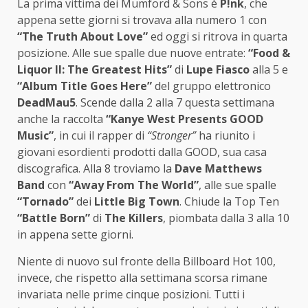
La prima vittima dei Mumford & Sons è
P!nk
, che
appena sette giorni si trovava alla numero 1 con
“The Truth About Love”
ed oggi si ritrova in quarta
posizione. Alle sue spalle due nuove entrate:
“Food &
Liquor II: The Greatest Hits”
di
Lupe Fiasco
alla 5 e
“Album Title Goes Here”
del gruppo elettronico
DeadMau5
. Scende dalla 2 alla 7 questa settimana
anche la raccolta
“Kanye West Presents GOOD
Music”
, in cui il rapper di
“Stronger”
ha riunito i
giovani esordienti prodotti dalla GOOD, sua casa
discografica. Alla 8 troviamo la
Dave Matthews
Band
con
“Away From The World”
, alle sue spalle
“Tornado”
dei
Little Big Town
. Chiude la Top Ten
“Battle Born”
di
The Killers
, piombata dalla 3 alla 10
in appena sette giorni.
Niente di nuovo sul fronte della Billboard Hot 100,
invece, che rispetto alla settimana scorsa rimane
invariata nelle prime cinque posizioni. Tutti i