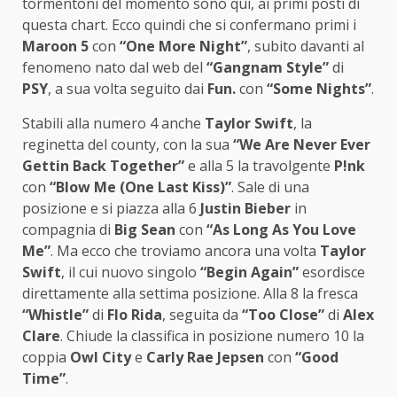
tormentoni del momento sono qui, ai primi posti di
questa chart. Ecco quindi che si confermano primi i
Maroon 5
con
“One More Night”
, subito davanti al
fenomeno nato dal web del
“Gangnam Style”
di
PSY
, a sua volta seguito dai
Fun.
con
“Some Nights”
.
Stabili alla numero 4 anche
Taylor Swift
, la
reginetta del county, con la sua
“We Are Never Ever
Gettin Back Together”
e alla 5 la travolgente
P!nk
con
“Blow Me (One Last Kiss)”
. Sale di una
posizione e si piazza alla 6
Justin Bieber
in
compagnia di
Big Sean
con
“As Long As You Love
Me”
. Ma ecco che troviamo ancora una volta
Taylor
Swift
, il cui nuovo singolo
“Begin Again”
esordisce
direttamente alla settima posizione. Alla 8 la fresca
“Whistle”
di
Flo Rida
, seguita da
“Too Close”
di
Alex
Clare
. Chiude la classifica in posizione numero 10 la
coppia
Owl City
e
Carly Rae Jepsen
con
“Good
Time”
.