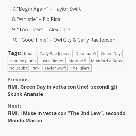
“Begin Again” – Taylor Swift
“Whistle” – Flo Rida
“Too Close” – Alex Care
“Good Time” – Owl City & Carly Rae Jepsen
Tags:
babel
Carly Rae Jepsen
Deadmau5
Green Day
In primo piano
Justin Bieber
Maroon 5
Mumford & Sons
No Doubt
P!nk
Taylor Swift
The Killers
Continue
Previous:
FIMI, Green Day in vetta con Uno!, secondi gli
Reading
Skunk Anansie
Next:
FIMI, i Muse in vetta con “The 2nd Law”, secondo
Mondo Marcio