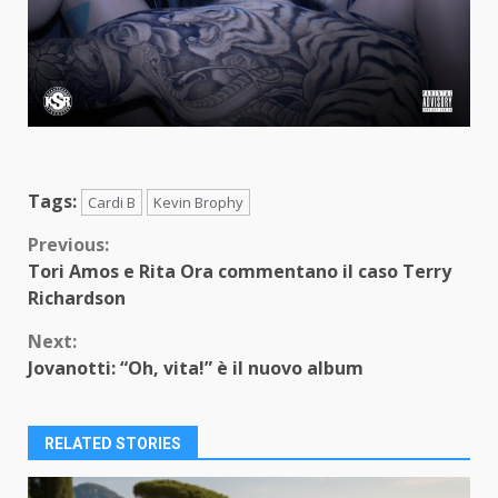
Tags:
Cardi B
Kevin Brophy
Continue
Previous:
Tori Amos e Rita Ora commentano il caso Terry
Reading
Richardson
Next:
Jovanotti: “Oh, vita!” è il nuovo album
RELATED STORIES