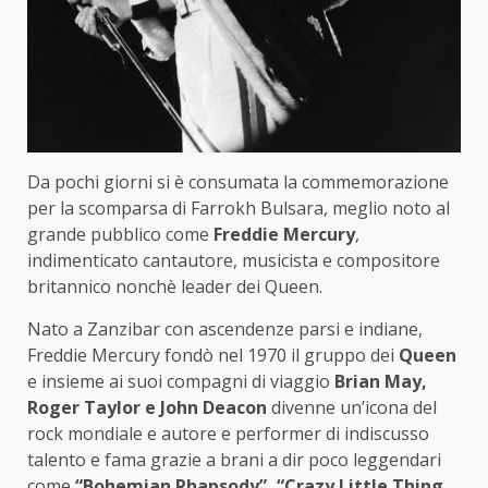
Da pochi giorni si è consumata la commemorazione
per la scomparsa di Farrokh Bulsara, meglio noto al
grande pubblico come
Freddie Mercury
,
indimenticato cantautore, musicista e compositore
britannico nonchè leader dei Queen.
Nato a Zanzibar con ascendenze parsi e indiane,
Freddie Mercury fondò nel 1970 il gruppo dei
Queen
e insieme ai suoi compagni di viaggio
Brian May,
Roger Taylor e John Deacon
divenne un’icona del
rock mondiale e autore e performer di indiscusso
talento e fama grazie a brani a dir poco leggendari
come
“Bohemian Rhapsody”, “Crazy Little Thing