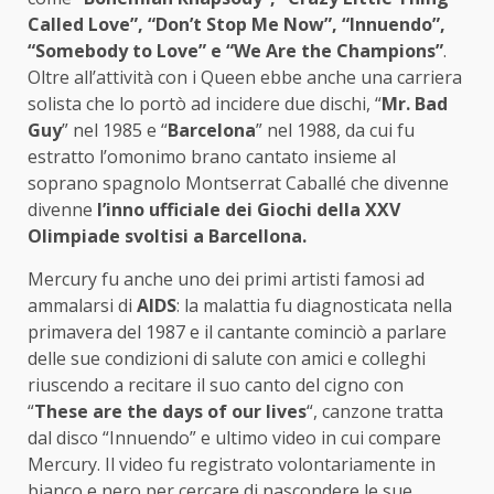
Called Love”, “Don’t Stop Me Now”, “Innuendo”,
“Somebody to Love” e “We Are the Champions”
.
Oltre all’attività con i Queen ebbe anche una carriera
solista che lo portò ad incidere due dischi, “
Mr. Bad
Guy
” nel 1985 e “
Barcelona
” nel 1988, da cui fu
estratto l’omonimo brano cantato insieme al
soprano spagnolo Montserrat Caballé che divenne
divenne
l’inno ufficiale dei Giochi della XXV
Olimpiade svoltisi a Barcellona.
Mercury fu anche uno dei primi artisti famosi ad
ammalarsi di
AIDS
: la malattia fu diagnosticata nella
primavera del 1987 e il cantante cominciò a parlare
delle sue condizioni di salute con amici e colleghi
riuscendo a recitare il suo canto del cigno con
“
These are the days of our lives
“, canzone tratta
dal disco “Innuendo” e ultimo video in cui compare
Mercury. Il video fu registrato volontariamente in
bianco e nero per cercare di nascondere le sue