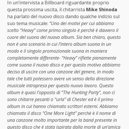
In un’intervista a Billboard riguardante proprio
questa prossima uscita, il chitarrista
Mike Shinoda
ha parlato del nuovo disco dando qualche indizio sul
suo tema musicale:
“Uno dei motivi per cui abbiamo
scelto “Heavy” come primo singolo è perchè è davvero il
cuore del suono del nuovo album. Sia ben chiaro, questo
non è uno scenario in cui l’intero album suona in un
modo e il singolo promozionale suona in maniera
completamente differente- “Heavy” riflette pienamente
come suona il nuovo disco e per questo motivo abbiamo
deciso di uscire con una canzone del genere, in modo
tale che tutti potessero avere un senso della direzione
musicale intrapresa per questo nuovo lavoro. Q
uesto
album è quasi l’opposto di “The Hunting Party”, non ci
sono chitarre pesanti o “urla” di Chester ed è il primo
album in cui hanno chiamato scrittori esterni. Abbiamo
chiamato il disco “One More Light” perchè è il nome di
una canzone molto importante per la band presente in
questo disco che è stata ispirata dalla morte di un’amica