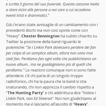
e scritta il giorno del suo funerale. Questa canzone invita
a stare vicini alle persone a noi care a cui accadono
eventi tristi e drammatici.”
Già c’erano state avvisaglie di un cambiamento con i
precedenti dischi ma non così spinte come con
“Heavy”.
Chester Bennington
ha subito chiarito su
Twitter la posizione della band riguardo le
polemiche: “
Se i Linkin Park dovessero perdere dei fan
per colpa di un semplice album, allora non sono mai
stati fan.
Perdiamo fan ogni volta che pubblichiamo un
nuovo album.. ma ne guadagniamo più di quelli che
perdiamo.”
Le reazioni comunque non si sono fatte
attendere: c’è chi parla di un singolo troppo
radiofonico, chi ha la paura che la band si stia
snaturando, chi non apprezza il cambio rispetto a
“
The Hunting Party
” e chi addirittura dice “
Volevo i
Linkin Park, non Ed Sheeran
“. Noi non giudichiamo al
momento ma vi lasciamo all’ascolto di “
Heavy
“.