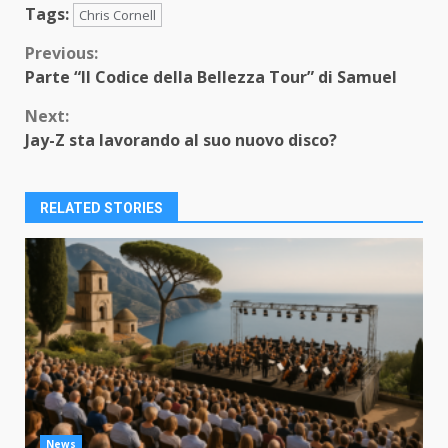
Tags:
Chris Cornell
Continue
Previous:
Parte “Il Codice della Bellezza Tour” di Samuel
Reading
Next:
Jay-Z sta lavorando al suo nuovo disco?
RELATED STORIES
News