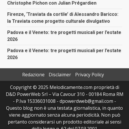
Christophe Pichon con Julian Prégardien
Firenze, ‘Traviata da cortile’ di Alessandro Baricco:
la Traviata come progetto culturale divulgativo
Padova e il Veneto: tre progetti musicali per l’estate
2026
Padova e il Veneto: tre progetti musicali per l’estate
2026
Redazione
Disclaimer
Privacy Policy
Copyright © 2025 Melodicamente.com proprietà di
D&D PowerWeb Srl – Via Cavour 310 - 00184 Roma RM
- P.Iva 15336031008 - dpowerdweb@gmail.com -
Questo blog non è una testata giornalistica, in quanto
viene aggiornato senza alcuna periodicità. Non può
pertanto considerarsi un prodotto editoriale ai sensi
della legge n. 62 del 07.03.2001