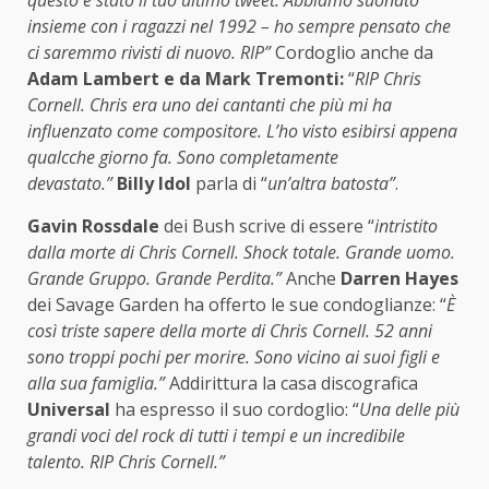
insieme con i ragazzi nel 1992 – ho sempre pensato che
ci saremmo rivisti di nuovo. RIP”
Cordoglio anche da
Adam Lambert e da Mark Tremonti:
“
RIP Chris
Cornell. Chris era uno dei cantanti che più mi ha
influenzato come compositore. L’ho visto esibirsi appena
qualcche giorno fa. Sono completamente
devastato.”
Billy Idol
parla di “
un’altra batosta”
.
Gavin Rossdale
dei Bush scrive di essere “
intristito
dalla morte di Chris Cornell. Shock totale. Grande uomo.
Grande Gruppo. Grande Perdita.”
Anche
Darren Hayes
dei Savage Garden ha offerto le sue condoglianze: “
È
così triste sapere della morte di Chris Cornell. 52 anni
sono troppi pochi per morire. Sono vicino ai suoi figli e
alla sua famiglia.”
Addirittura la casa discografica
Universal
ha espresso il suo cordoglio: “
Una delle più
grandi voci del rock di tutti i tempi e un incredibile
talento. RIP Chris Cornell.”