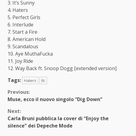
3. It’s Sunny
4. Haters
5. Perfect Girls
6. Interlude
7. Start a Fire
8. American Hold
9. Scandalous
10. Aye MuthaFucka
11. Joy Ride
12. Way Back ft. Snoop Dogg [extended version]
Tags:
Haters
tlc
Continue
Previous:
Muse, ecco il nuovo singolo “Dig Down”
Reading
Next:
Carla Bruni pubblica la cover di “Enjoy the
silence” dei Depeche Mode