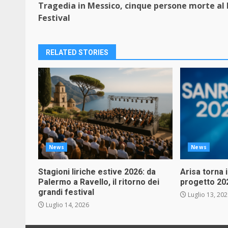
Tragedia in Messico, cinque persone morte al
Reading
Festival
RELATED STORIES
News
News
Stagioni liriche estive 2026: da
Arisa torna 
Palermo a Ravello, il ritorno dei
progetto 20
grandi festival
Luglio 13, 20
Luglio 14, 2026