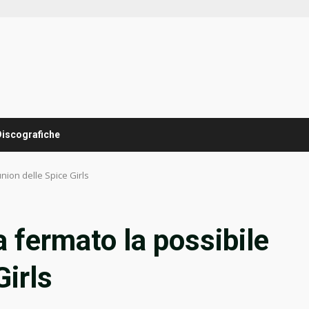
Discografiche
nion delle Spice Girls
 fermato la possibile
Girls