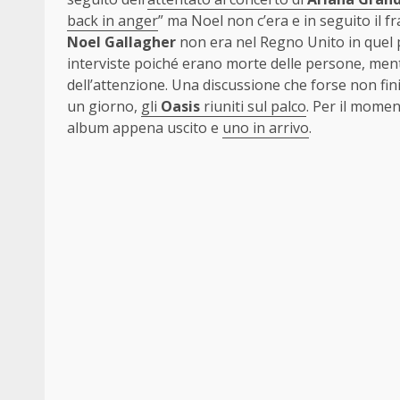
back in anger
” ma Noel non c’era e in seguito il f
Noel Gallagher
non era nel Regno Unito in quel pe
interviste poiché erano morte delle persone, mentre
dell’attenzione. Una discussione che forse non fi
un giorno,
gli
Oasis
riuniti sul palco
. Per il momen
album appena uscito e
uno in arrivo
.