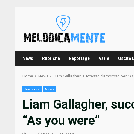
Skip
to
content
News
Rubriche
Reportage
Varie
Uscite 
Home
News
Liam Gallagher, successo clamoroso per “As
Featured
News
Liam Gallagher, su
“As you were”