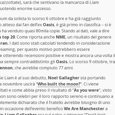
scazzottate), sarà che sentivano la mancanza di Liam
iscuotendo enorme successo.
bum da solista lo scorso 6 ottobre e ha già raggiunto
o atteso dai fan dell’ex
Oasis
, è già primo in classifica – si è
ha venduto quasi 80mila copie. Stando ai dati, vale a dire
n top 20
. Come riporta anche
NME
, un risultato del genere
ran.
I dati sono stati calcolati tendendo in considerazione
n streaming, per questo motivo potrebbero essere
 ottenendo recensioni positive e mostra ancora una volta i
ha sempre contraddistinto gli
Oasis.
Lo scorso 9 ottobre, tra
Lennon
, che avrebbe compiuto 77 anni.
 Se Liam è al suo debutto,
Noel Gallagher
sta portando
a novembre uscirà “
Who built the moon?
“. Ci viene
tati e come abbia preso il risultato di “
As you were
“, visto
i non sono celebri per il loro rapporto sereno e continuano a
temente dichiarato che il fratello avrebbe bisogno di uno
 in occasione dell’evento benefico
We Are Manchester
a
de
.
Liam Gallagher
era sul palco a intonare “
Don’t look