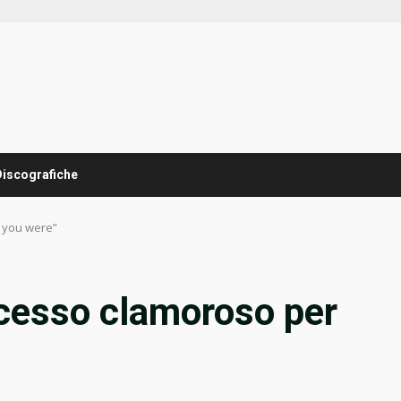
Discografiche
 you were”
ccesso clamoroso per