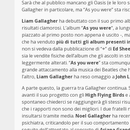
Sarà che al pubblico mancano gli Oasis (e le loro 
Gallagher in particolare, ma “As you were” sta r
Liam Gallagher
ha debuttato con il suo primo al
risultati clamorosi. L’album “
As you were
“, a lung
piazzato al primo posto non appena è uscito -, ma 
che ha venduto
più di tutti gli album presenti i
non si vedeva dalla pubblicazione di “
÷
” di
Ed Shee
sia le vendite fisiche dell’album che gli ascolti i
leggermente alterati. “
As you were
” sta comunque
grande attaccamento alla musica dei Beatles che 
l’altro,
Liam Gallagher
ha reso omaggio a
John 
A parte questo, la guerra tra Gallagher continua.
avanti il suo progetto con gli
High Flying Birds
e 
spontaneo chiederci se raggiungerà gli stessi risul
che i rapporti non sono dei migliori. I due fratell
insultarsi tramite media.
Noel Gallagher
ha recen
psichiatra, criticandolo per il suo comportamento
seguito dell’
attentato al concerto di
Ariana Gran